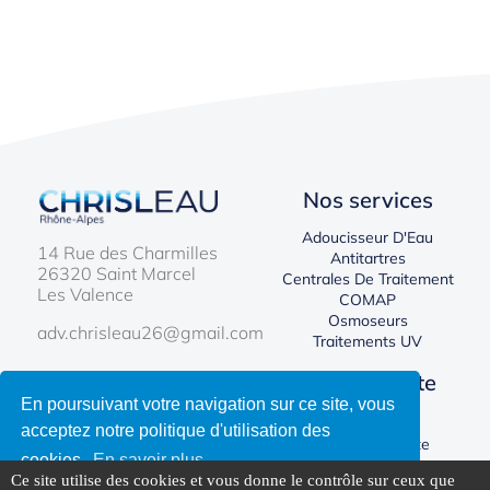
Nos services
Adoucisseur D'Eau
14 Rue des Charmilles
Antitartres
26320 Saint Marcel
Centrales De Traitement
Les Valence
COMAP
Osmoseurs
adv.chrisleau26@gmail.com
Traitements UV
Chrisleau
Votre compte
En poursuivant votre navigation sur ce site, vous
Nous Contacter
Connexion
acceptez notre politique d'utilisation des
Créer Un Compte
cookies.
En savoir plus
Ce site utilise des cookies et vous donne le contrôle sur ceux que