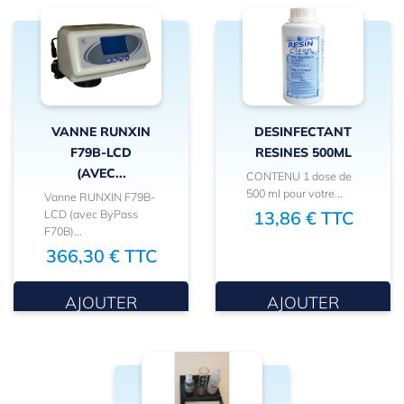
VANNE RUNXIN
DESINFECTANT
F79B-LCD
RESINES 500ML
(AVEC...
CONTENU 1 dose de
500 ml pour votre...
Vanne RUNXIN F79B-
LCD (avec ByPass
13,86 € TTC
F70B)...
366,30 € TTC
AJOUTER
AJOUTER