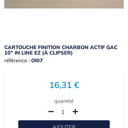
CARTOUCHE FINITION CHARBON ACTIF GAC
10" IN LINE EZ (À CLIPSER)
référence :
OI07
16,31 €
quantité
remove
add
AJOUTER