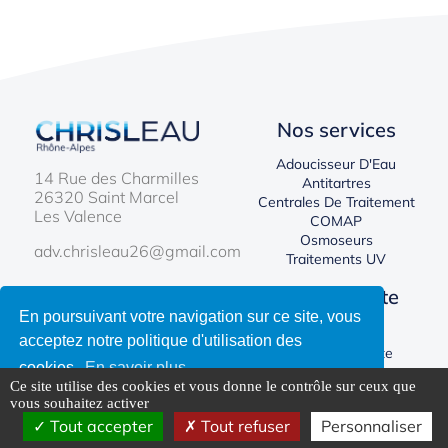
Nos services
Adoucisseur D'Eau
14 Rue des Charmilles
Antitartres
26320 Saint Marcel
Centrales De Traitement
Les Valence
COMAP
Osmoseurs
adv.chrisleau26@gmail.com
Traitements UV
Chrisleau
Votre compte
En poursuivant votre navigation sur ce site, vous
Nous Contacter
Connexion
acceptez notre politique d'utilisation des
Créer Un Compte
cookies.
En savoir plus
Ce site utilise des cookies et vous donne le contrôle sur ceux que
vous souhaitez activer
Accepter
Tout accepter
Tout refuser
Personnaliser
Copyright © CHRISLEAU - 2026 - Tous droits réservés |
Mentions Légales
|
Politique de