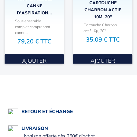
CARTOUCHE
CANNE
CHARBON ACTIF
D'ASPIRATION...
10Μ, 20"
Sous ensemble
Cartouche Charbon
complet comprenant
actif 10µ, 20"
canne...
35,09 € TTC
79,20 € TTC
AJOUTER
AJOUTER
RETOUR ET ÉCHANGE
LIVRAISON
Livraison offerte dès 250€ d'achat