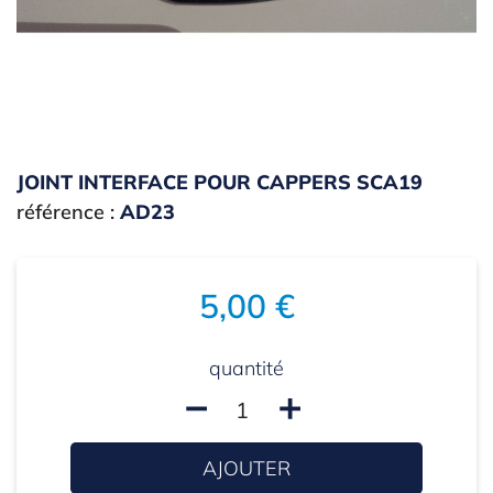
JOINT INTERFACE POUR CAPPERS SCA19
référence :
AD23
5,00 €
quantité
remove
add
AJOUTER