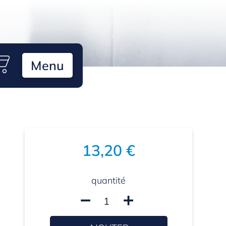
Menu
R
13,20 €
quantité
remove
add