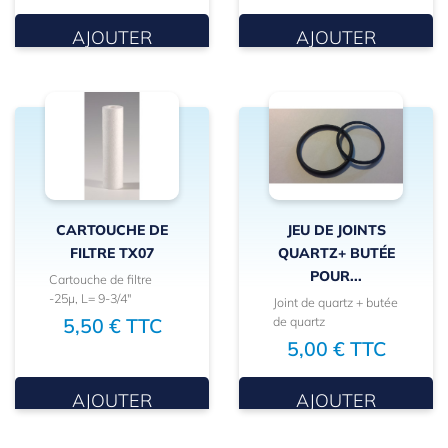
AJOUTER
AJOUTER
CARTOUCHE DE
JEU DE JOINTS
FILTRE TX07
QUARTZ+ BUTÉE
POUR...
Cartouche de filtre
-25µ, L= 9-3/4"
Joint de quartz + butée
de quartz
5,50 € TTC
5,00 € TTC
AJOUTER
AJOUTER