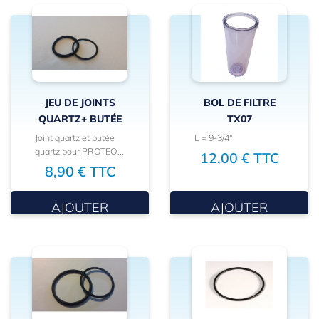
JEU DE JOINTS
BOL DE FILTRE
QUARTZ+ BUTÉE
TX07
Joint quartz et butée
L = 9-3/4"
quartz pour PROTEO...
12,00 € TTC
8,90 € TTC
AJOUTER
AJOUTER