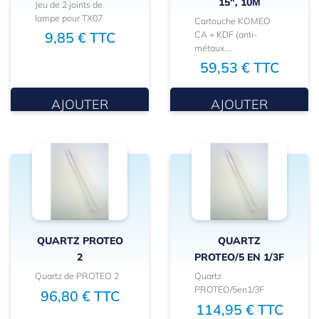
15", 10Μ
Jeu de 2 joints de
lampe pour TX07
Cartouche KOMEO
CA + KDF (anti-
9,85 € TTC
métaux...
59,53 € TTC
AJOUTER
AJOUTER
QUARTZ PROTEO
QUARTZ
2
PROTEO/5 EN 1/3F
Quartz de PROTEO 2
Quartz
PROTEO/5en1/3F
96,80 € TTC
114,95 € TTC