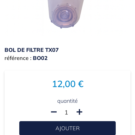
BOL DE FILTRE TX07
référence :
BO02
12,00 €
quantité
remove
add
AJOUTER