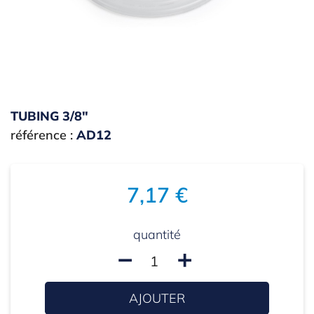
TUBING 3/8"
référence :
AD12
7,17 €
quantité
remove
add
AJOUTER