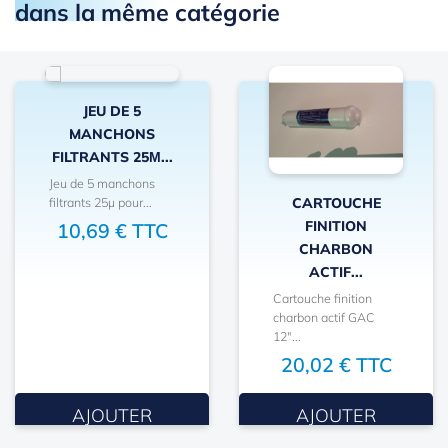
dans la même catégorie
JEU DE 5
MANCHONS
FILTRANTS 25Μ...
Jeu de 5 manchons
filtrants 25µ pour...
CARTOUCHE
FINITION
10,69 € TTC
CHARBON
ACTIF...
Cartouche finition
charbon actif GAC
12"...
20,02 € TTC
AJOUTER
AJOUTER