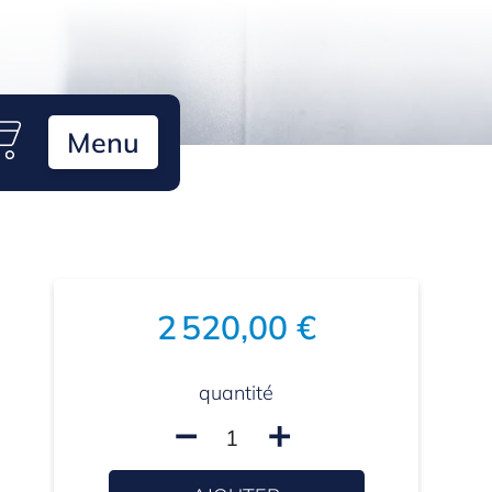
Menu
2 520,00 €
quantité
remove
add