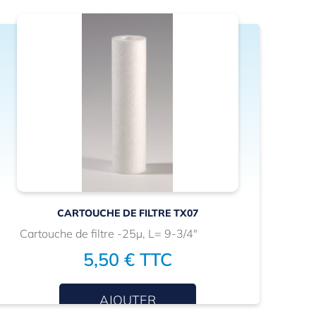
CARTOUCHE DE FILTRE TX07
Cartouche de filtre -25µ, L= 9-3/4"
L 
5,50 € TTC
AJOUTER