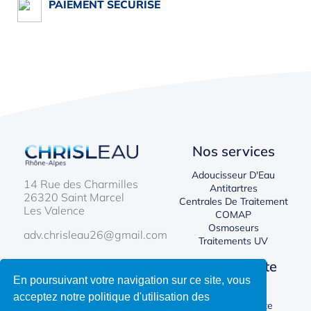
PAIEMENT SÉCURISÉ
Nos services
Adoucisseur D'Eau
14 Rue des Charmilles
Antitartres
26320 Saint Marcel
Centrales De Traitement
Les Valence
COMAP
Osmoseurs
adv.chrisleau26@gmail.com
Traitements UV
Chrisleau
Votre compte
En poursuivant votre navigation sur ce site, vous
Nous Contacter
Connexion
acceptez notre politique d'utilisation des
Créer Un Compte